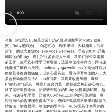
今集《#全民Salute星企業》請來資深瑜伽導師 Ruby 做嘉
賓，Ruby老師抱住「勿忘初心，歸零學習，因材施教，活在
當下」的信念創辦believe yoga.wellness。早在2001年已接
觸瑜伽的Ruby，過往跟很多香港人一樣，常坐在辦公室電腦
前工作，生理及心理早已響警號，透過瑜伽改善痛症，同時讓
她慢慢了解自己身體。 believe yoga.wellness 的瑜伽課程以
療癒及修復身體痛症，以身心靈為主，香港學習瑜伽的人，大
多會被瑜伽體位法Asana吸引著，其實要改善身體，還有
Pranayama調息，可提升生命力量，從養生之氣到靜心養心。
除了開班教授瑜伽，熱愛研習瑜伽的Ruby 先後走訪印度、越
南、清邁等地學習，已逾1000小時以上的導師培訓經驗，希
望將自己的教學理念傳承下去，導師培訓課程不單學到瑜伽的
體位法、瑜伽哲學、瑜伽解剖學等等，Ruby認為作為導師的
老師，要懂得因材施教，希望能推廣瑜伽當中的哲學，將瑜伽