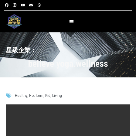
星級企業：
believe yoga.wellness
Healthy
,
Hot Item
,
Kid
,
Living