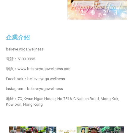
企業介紹
believe yoga.wellness
電話：5309 9995
網頁：www.believeyogawellness.com
Facebook：believe yoga.wellness
Instagram：believeyogawellness
地址：7C, Kwun Ngan House, No.751A-C Nathan Road, Mong Kok,
Kowloon, Hong Kong