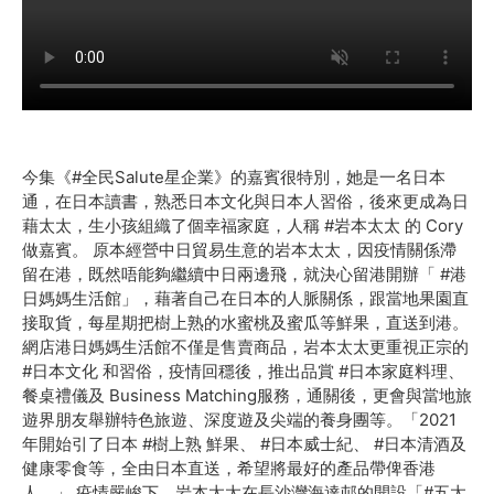
今集《#全民Salute星企業》的嘉賓很特別，她是一名日本
通，在日本讀書，熟悉日本文化與日本人習俗，後來更成為日
藉太太，生小孩組織了個幸福家庭，人稱 #岩本太太 的 Cory
做嘉賓。 原本經營中日貿易生意的岩本太太，因疫情關係滯
留在港，既然唔能夠繼續中日兩邊飛，就決心留港開辦「 #港
日媽媽生活館」，藉著自己在日本的人脈關係，跟當地果園直
接取貨，每星期把樹上熟的水蜜桃及蜜瓜等鮮果，直送到港。
網店港日媽媽生活館不僅是售賣商品，岩本太太更重視正宗的
#日本文化 和習俗，疫情回穩後，推出品賞 #日本家庭料理、
餐桌禮儀及 Business Matching服務，通關後，更會與當地旅
遊界朋友舉辦特色旅遊、深度遊及尖端的養身團等。「2021
年開始引了日本 #樹上熟 鮮果、 #日本威士紀、 #日本清酒及
健康零食等，全由日本直送，希望將最好的產品帶俾香港
人。」 疫情嚴峻下，岩本太太在長沙灣海達邨的開設「#五太