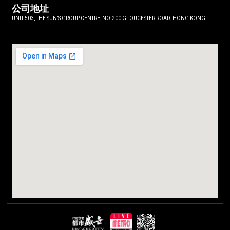
公司地址
UNIT 503, THE SUN’S GROUP CENTRE, NO.200 GLOUCESTER ROAD, HONG KONG