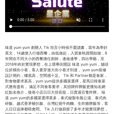
味道 yum yum 創辦人 Tik 坦言小時候不愛讀書，當年為學好
英文，14歲便入行做西餐，由低做起，入貨倉執貨開始做，8
年間在不同大小的西餐擔任廚師，邊做邊學，四出學藝，至
2018年終於實現夢想，在上環畢街開設 味道 yum yum，舖頭
位於橫街小巷，客人要穿過大街小巷才到達， yum yum裝修
設計簡約，樓底高，空間感十足。 Tik 和 Partner都是食家，
對食物要求甚高，yum yum提供多國菜選擇，星馬日韓泰菜
式應有盡有， 滿足不同食客要求，其招牌炸髀飯更獲知名網
紅點名推介，後巷小店日日大排長龍，日賣過百隻炸髀。 味
道 yum yum的多國菜選擇甚多，泰式秘製冬蔭公湯、泰式肉
碎飯、越式香茅豬扒飯、台灣紅燒牛肉麵、生炸雞髀飯等，客
人日日追捧都唔會悶。 Tik 入行做廚捱了多年才能實現夢想，