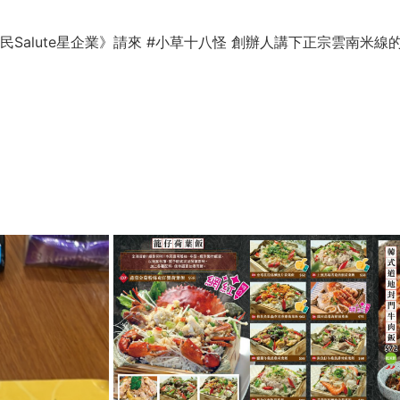
Salute星企業》請來 #小草十八怪 創辦人講下正宗雲南米線