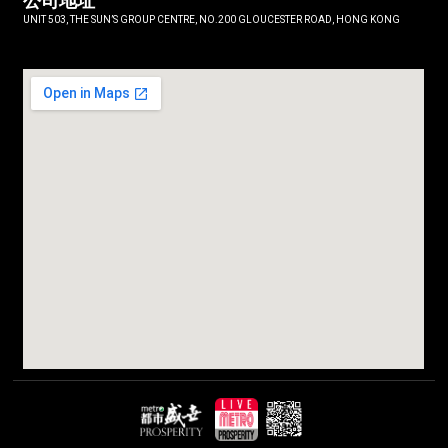
公司地址
UNIT 503, THE SUN’S GROUP CENTRE, NO.200 GLOUCESTER ROAD, HONG KONG