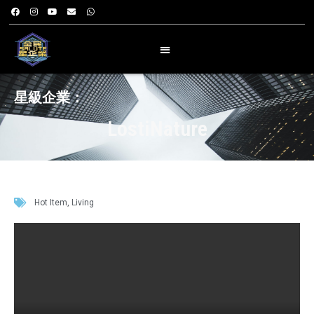
星級企業：
LostiNature
Hot Item
,
Living