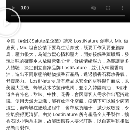
今集《#全民Salute星企業》請來 LostiNature 創辦人 Miu 做
嘉賓，Miu 坦言疫情下要為生活奔波，既要工作又要兼顧家
庭，壓力很大，為能放鬆心情和壓力，開始接觸香薰蠟燭，發
現香味的確能令人放鬆緊張心情，舒緩情緒壓力，為能讓更多
人體驗，決定創立自家品牌 LostiNature，並引入韓國香精
油，造出不同形態的動物擴香石產品，透過擴香石釋放香氣，
舒援壓力。 LostiNature 所有產品以安全的材料製作而成，以
美國大豆蠟、蜂蠟及木芯製作蠟燭，並引入韓國精油，9種味
道各有特色，甜味、中性、花香，會因應客人需求作出配搭建
議。使用天然大豆蠟，能有效淨化空氣，疫情下可以減少病菌
滋生，而蜂蠟在燃燒過程中，會釋放負離子，減少致敏源，令
空氣變得更清新。由於 LostiNature 所有產品全人手製作，擴
香石以小狗為主題，故能因應客人要求訂製，以自家毛孩相似
形態而製作。