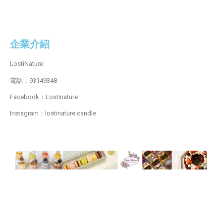
企業介紹
LostiNature
電話：93149348
Facebook：Lostinature
Instagram：lostinature.candle