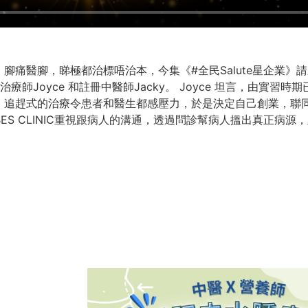
醫腳，睇極都治標唔治本，今集《#全民Salute星企業》請來 
治療師Joyce 和註冊中醫師Jacky。 Joyce 坦言，由實習時
追趕式的治療令患者和醫生都感壓力，於是決定自己創業，聯同J
IBES CLINIC重視跟病人的溝通，透過問診幫病人搵出真正病