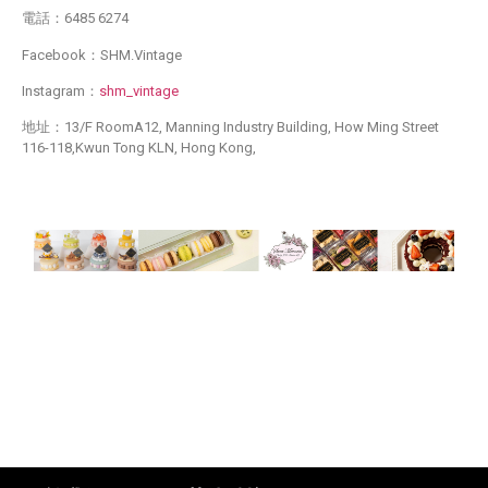
電話：6485 6274
Facebook：SHM.Vintage
Instagram：
shm_vintage
地址：13/F RoomA12, Manning Industry Building, How Ming Street
116-118,Kwun Tong KLN, Hong Kong,