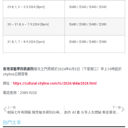
29.8, 1, 3 – 5.9.2024 [8pm]
$680 / $540 / $440 / $340
30 – 31.8, 6 – 7.9.2024 [8pm]
$680 / $580 / $480 / $380
31.8, 1, 7 – 8.9.2024 [3pm]
$680 / $580 / $480 / $380
香港演藝學院歌劇院
場次之門票將於
2024
年
6
月
5
日（下星期三）早上
10
時起於
cityline
公開發售
網址：
https://cultural.cityline.com/tc/2024/didar2024.html
電話查詢：
2389 9220
上一篇
下一篇
相隔七年再開騷 陳慧敏赤裸剖白兩度落淚
創作 AI 畫 分享人生體驗 黎姿重視下一代教育
熱門文章