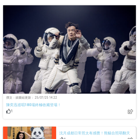
撰文：娛樂組
更新：
25/07/25 14:22
陳奕迅巡唱180場終極收藏登場！
1
沈月成都日常照太有感覺！熊貓合照萌翻天