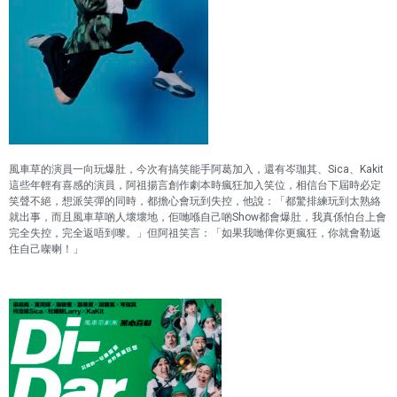
風車草的演員一向玩爆肚，今次有搞笑能手阿葛加入，還有岑珈其、
Sica
、
Kakit
這些年輕有喜感的演員，阿祖揚言創作劇本時瘋狂加入笑位，相信台下屆時必定
笑聲不絕，想派笑彈的同時，都擔心會玩到失控，他說：「都驚排練玩到太熟絡
就出事，而且風車草啲人壞壞地，佢哋喺自己啲
Show
都會爆肚，我真係怕台上會
完全失控，完全返唔到嚟。」但阿祖笑言：「如果我哋俾你更瘋狂，你就會勒返
住自己㗎喇！」