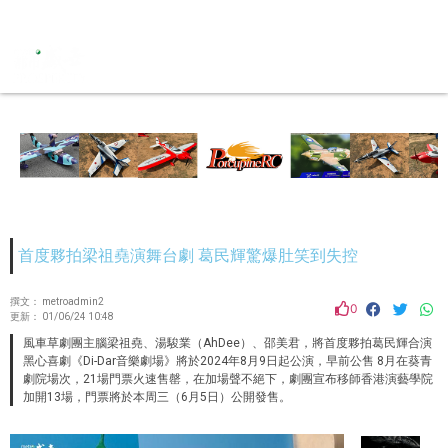
首度夥拍梁祖堯演舞台劇 葛民輝驚爆肚笑到失控
撰文：
metroadmin2
0
更新：
01/06/24 10:48
風車草劇團主腦梁祖堯、湯駿業（AhDee）、邵美君，將首度夥拍葛民輝合演
黑心喜劇《Di-Dar音樂劇場》將於2024年8月9日起公演，早前公售 8月在葵青
劇院場次，21場門票火速售罄，在加場聲不絕下，劇團宣布移師香港演藝學院
加開13場，門票將於本周三（6月5日）公開發售。