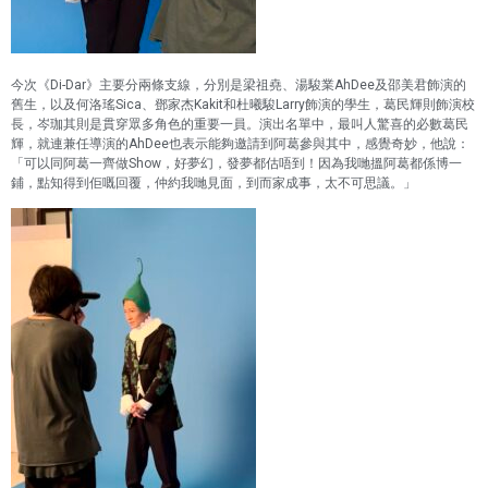
今次《
Di-Dar
》主要分兩條支線，分別是梁祖堯、湯駿業
AhDee
及邵美君飾演的
舊生，以及何洛瑤
Sica
、鄧家杰
Kakit
和杜曦駿
Larry
飾演的學生，葛民輝則飾演校
長，岑珈其則是貫穿眾多角色的重要一員。演出名單中，最叫人驚喜的必數葛民
輝，就連兼任導演的
AhDee
也表示能夠邀請到阿葛參與其中，感覺奇妙，他說：
「可以同阿葛一齊做
Show
，好夢幻，發夢都估唔到！因為我哋搵阿葛都係博一
鋪，點知得到佢嘅回覆，仲約我哋見面，到而家成事，太不可思議。」