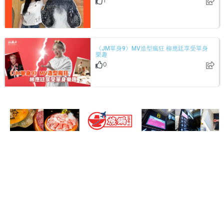
1
《JM單身9》MV造型瘋狂 柳應廷享受單身
樂趣
0
關於我們
其他鏈接
Facebook
主頁-000
Instagram
關於盛世
YouTube
全民Salute星企業