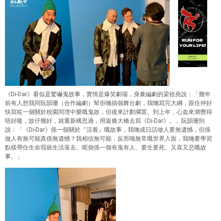
《Di-Dar》看似是驚嚇鬼故事，實情是爆笑劇場，身兼編劇的梁祖堯說：「幾年
前有人想我同阮韻珊（合作編劇）幫佢哋搞個舞台劇，我哋寫完大綱，跟住仲好
快寫咗一個關於校園同埋中樂嘅鬼故，但後來計劃擱置。到上年，心血來潮覺得
唔好嘥，故仔幾好，就重新構思過，用返條大橋去寫《Di-Dar》。」阮韻珊則
說：「《Di-Dar》係一個關於『活着』嘅故事，我哋成日話做人要無遺憾，但係
做人有無可能真係無遺憾？我相信無可能，反而喺無常嘅世界入面，我哋要學習
點樣帶住生命瑕疵生活落去。呢個係一個有鬼有人、要生要死、又喜又悲嘅故
事。」