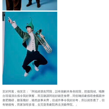
至於阿葛，他笑言：「阿祖經朋友問我，話有個劇本角色啱我，想搵我傾。喺舞
台現場演出係令我好興奮，而且聽講阿祖好鍾意食嘢，同佢哋排劇係唔會餓親仲
會肥幾磅，聽落幾好，雖然故事未齊，但成件事令我好好奇，所以就答應了，但
有啲後悔，而家加咁多場，去完葵青劇院再去演藝學院。」