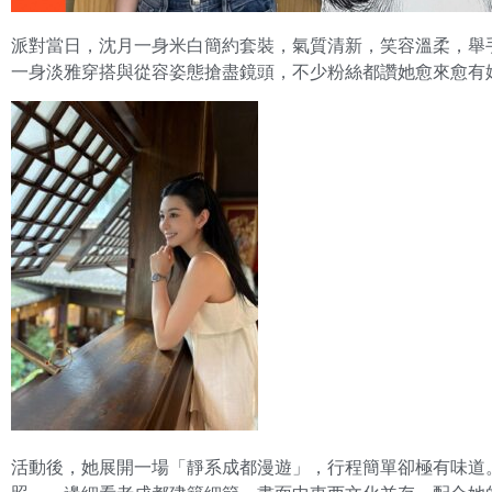
派對當日，沈月一身米白簡約套裝，氣質清新，笑容溫柔，舉
一身淡雅穿搭與從容姿態搶盡鏡頭，不少粉絲都讚她愈來愈有
活動後，她展開一場「靜系成都漫遊」，行程簡單卻極有味道