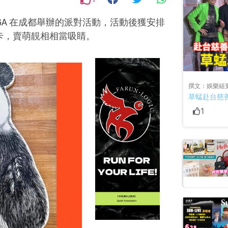
EGA 在成都舉辦的派對活動，活動後獲安排
卡，賣萌靚相相當吸睛。
撰文：娛樂組
草蜢赴台慈善
1