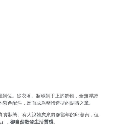
細節到位。從衣著、妝容到手上的飾物，全無浮誇
落的紫色配件，反而成為整體造型的點睛之筆。
真實狀態。有人說她愈來愈像當年的邱淑貞，但
氣」，卻自然散發生活質感
。