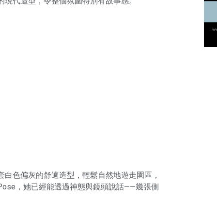
的現代造型，令整個氛圍特別有故事感。
套白色偏灰的舒適造型，輕鬆自然地遊走園區，
ose，她已經能透過神態與鏡頭說話——幾張側