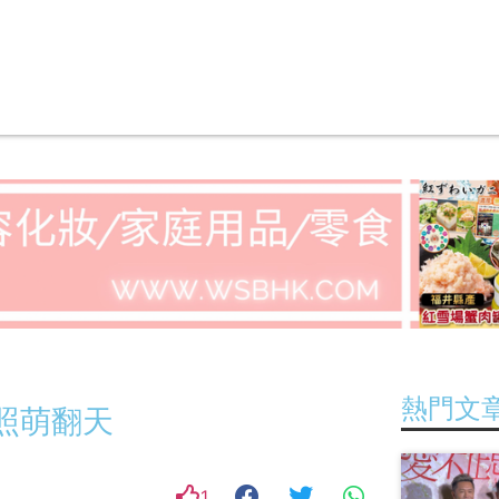
首頁
全民Salute星企業
全民
熱門文
照萌翻天
1