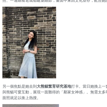
照、一邊細看老成都建築細節，畫面中東西文化並存，配合她
另一個焦點是她去到
大熊貓繁育研究基地
打卡。當日她換上一
與熊貓可愛互動，展現一面難得的「鄰家女神感」。無需太多P
面照就足以衝上熱搜。