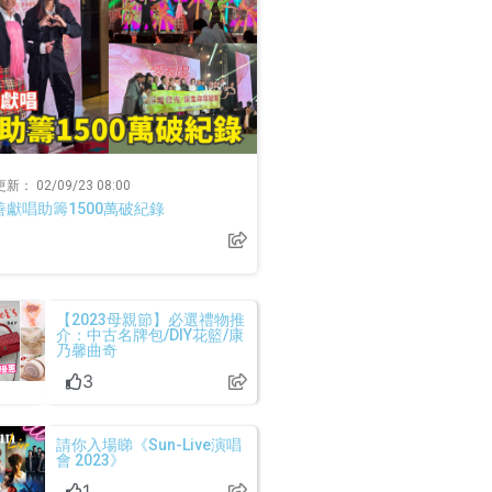
更新：
02/09/23 08:00
獻唱助籌1500萬破紀錄
【2023母親節】必選禮物推
介：中古名牌包/DIY花籃/康
乃馨曲奇
3
請你入場睇《Sun-Live演唱
會 2023》
1