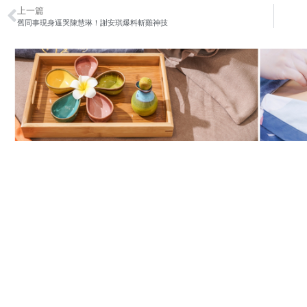
上一篇
舊同事現身逼哭陳慧琳！謝安琪爆料斬雞神技
關於我們
其他鏈接
Facebook
主頁-000
Instagram
關於盛世
YouTube
全民Salute星企業