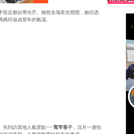
手投足都自帶光芒。雖然全場星光熠熠，她仍憑
媽媽邱淑貞當年的氣場。
。先到訪當地人氣景點——
寬窄巷子
，沈月一邊拍