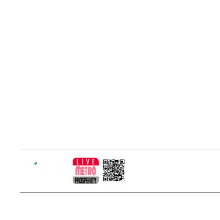
Email Us
全民著數區
Whatsapp
盛世專題
私隱政策
盛世會員專區
使用條款
香港女藝人主持人
香港男藝人主持人
其他鏈接
Metro Mall
© 2022 Metro Prosperity