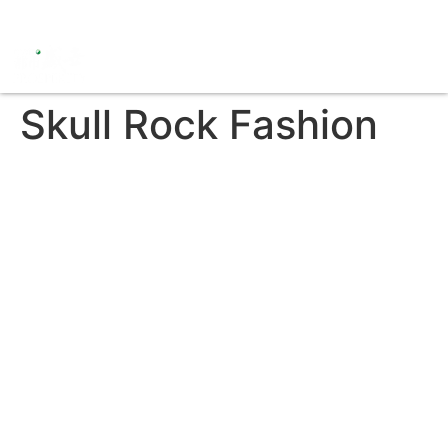
Skull Rock Fashion
關於我們
其他鏈接
Facebook
主頁-000
Instagram
關於盛世
YouTube
全民Salute星企業
Email Us
全民著數區
Whatsapp
盛世專題
私隱政策
盛世會員專區
使用條款
香港女藝人主持人
香港男藝人主持人