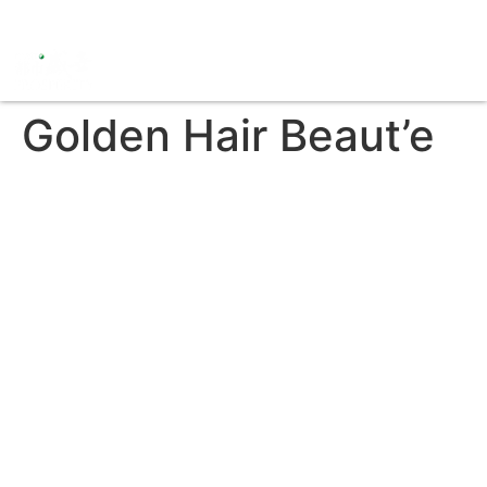
Golden Hair Beaut’e
關於我們
其他鏈接
Facebook
主頁-000
Instagram
關於盛世
YouTube
全民Salute星企業
Email Us
全民著數區
Whatsapp
盛世專題
私隱政策
盛世會員專區
使用條款
香港女藝人主持人
香港男藝人主持人