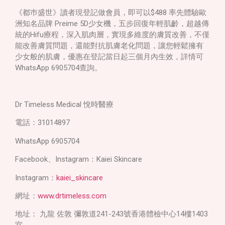
《都巿盛世》讀者現登記做會員，即可以$488 率先體驗歐
洲知名品牌 Preime 5D少女機，五步回復年輕肌齡，超越傳
統的
Hifu
療程，深入肌肉層，實現多維度的膚質改善，不僅
能改善膚質問題，還能對抗肌膚老化問題，讓您輕鬆擁有
少女般的肌膚，優惠在登記當日起三個月內生效，詳情可
WhatsApp 6905704查詢。
Dr Timeless Medical 悅時醫療
電話：31014897
WhatsApp 6905704
Facebook、Instagram：Kaiei Skincare
Instagram：
kaiei_skincare
網址：
www.drtimeless.com
地址： 九龍 佐敦 彌敦道
241-243
號香港體檢中心
14
樓
1403