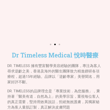
Dr Timeless Medical 悅時醫療
DR. TIMELESS
擁有豐富醫學美容經驗的團隊，專注為客人
尋求逆齡之美，香港及海外的醫生團隊致力精進鑚研各項
療程，超過
15
年經驗。品牌以「逆齡專家」美譽聞名，用
家好評不斷。
DR. TIMELESS
的品牌理念是「專業技術．為您服務」，秉
持著「醫美有道．自然為上」的美學宗旨，重視每位客人
的真正需要，堅持用效果說話，拒絕無效護膚，其獨家秘
方為客人量肌訂製，真正解決皮膚問題