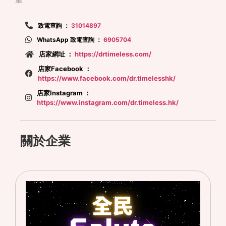
室
致電查詢 ：
31014897
WhatsApp 致電查詢 ：
6905704
店家網址 ：
https://drtimeless.com/
店家Facebook ：
https://www.facebook.com/dr.timelesshk/
店家Instagram ：
https://www.instagram.com/dr.timeless.hk/
關於企業